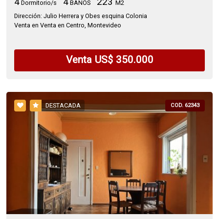
4
4
223
Dormitorio/s
BAÑOS
M2
Dirección: Julio Herrera y Obes esquina Colonia
Venta en Venta en Centro, Montevideo
Venta US$ 350.000
DESTACADA
COD. 62343