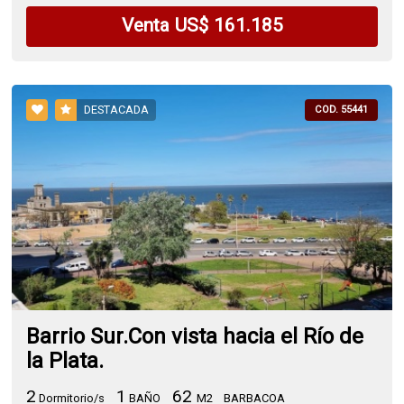
Venta US$ 161.185
DESTACADA
COD. 55441
Barrio Sur.Con vista hacia el Río de
la Plata.
2
1
62
Dormitorio/s
BAÑO
M2
BARBACOA