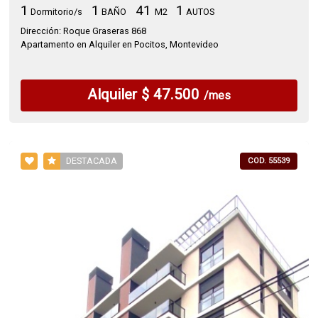
1
1
41
1
Dormitorio/s
BAÑO
M2
AUTOS
Dirección: Roque Graseras 868
Apartamento en Alquiler en Pocitos, Montevideo
Alquiler $ 47.500
/mes
DESTACADA
COD. 55539